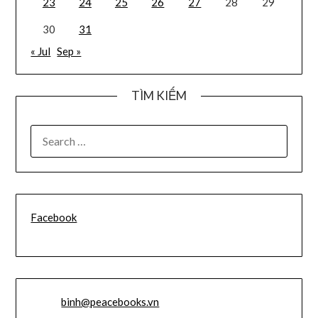
23
24
25
26
27
28
29
30
31
« Jul
Sep »
TÌM KIẾM
SEARCH
FOR:
Facebook
Email:
binh@peacebooks.vn