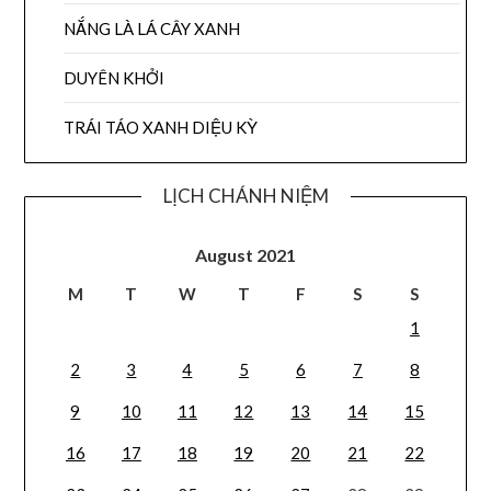
NẮNG LÀ LÁ CÂY XANH
DUYÊN KHỞI
TRÁI TÁO XANH DIỆU KỲ
LỊCH CHÁNH NIỆM
August 2021
M
T
W
T
F
S
S
1
2
3
4
5
6
7
8
9
10
11
12
13
14
15
16
17
18
19
20
21
22