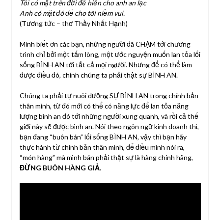
Tôi có mặt trên đời để hiến cho anh an lạc
Anh có mặt đó để cho tôi niềm vui.
(Tương tức – thơ Thầy Nhất Hạnh)
Mình biết ơn các bạn, những người đã CHẠM tới chương
trình chỉ bởi một tấm lòng, một ước nguyện muốn lan tỏa lối
sống BÌNH AN tới tất cả mọi người. Nhưng để có thể làm
được điều đó, chính chúng ta phải thật sự BÌNH AN.
Chúng ta phải tự nuôi dưỡng SỰ BÌNH AN trong chính bản
thân mình, từ đó mới có thể có năng lực để lan tỏa năng
lượng bình an đó tới những người xung quanh, và rồi cả thế
giới này sẽ được bình an. Nói theo ngôn ngữ kinh doanh thì,
bạn đang “buôn bán” lối sống BÌNH AN, vậy thì bạn hãy
thực hành từ chính bản thân mình, để điều mình nói ra,
“món hàng” mà mình bán phải thật sự là hàng chính hãng,
ĐỪNG BUÔN HÀNG GIẢ
.