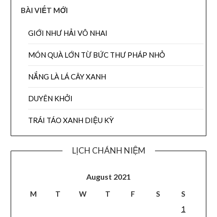
BÀI VIẾT MỚI
GIỚI NHƯ HẢI VÔ NHAI
MÓN QUÀ LỚN TỪ BỨC THƯ PHÁP NHỎ
NẮNG LÀ LÁ CÂY XANH
DUYÊN KHỞI
TRÁI TÁO XANH DIỆU KỲ
LỊCH CHÁNH NIỆM
August 2021
M
T
W
T
F
S
S
1