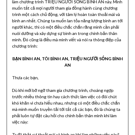
làm chương trình TRIỆU NGƯỜI SỐNG BÌNH AN này. Mình
muốn tất cả mọi người tham gia đồng hành cùng chương
trình một cách chủ động, với tâm lý hoàn toàn thoải mái và
bình an nhất. Chúng ta muốn lan tỏa năng lượng bình an tới
người khác, thì có một điều chắc chắn rằng mình cần phải
nuôi dưỡng và xây dựng sự bình an trong chính bản thân
mình. Đó cũng là điều mà mình viết và nói ra thông điệp của
chương trình:
BẠN BÌNH AN, TÔI BÌNH AN, TRIỆU NGƯỜI SỐNG BÌNH
AN
Thưa các bạn,
Dù khi mới bỡ ngỡ tham gia chương trình, choáng ngợp
trước nhiều thông tin hay cách thức làm việc có đôi chút
khó khăn vì chưa hiểu nhau, nhưng có một điều chắc chắn
mà mình muốn truyền tải tới tất cả các bạn, đó là chúng ta
phải luôn tự đặt câu hỏi cho chính bản thân mình khi làm
việc này:
Ta đã thật sự thoải mái và bình an khi làm những việc này?