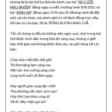
nhưng lại là bài thứ ba đưa lên kênh sau bài “
NỤ CƯỜI
MÀU NHIỆM
” đăng ngày ra mắt chương trình 8/8/2021 và
bài “
BÌNH AN
” đăng ngày 15/8 vừa rồi. Nhưng mình đã đặt
một cái tên khác, mà mình nghĩ nó sẽ đánh động trực tiếp
tới tâm trí của bạn, đó là: ĐỪNG BUÔN HÀNG GIẢ.
Tất cả chúng ta đều là những viên ngọc quý, như trong bài
thơ được trích dẫn trong bữa ăn sáng nay, nhưng vì giới
hạn thời gian mà không được đưa vào, xin gửi riêng tới các
bạn:
Châu báu chất đầy thế giới
Tôi đem tặng bạn sáng nay
Một vốc kim cương sáng chói
Long lanh suốt cả đêm ngày.
Này người giàu sang bậc nhất
Tha phương cầu thực xưa nay!
Hãy thôi làm thân cùng tử
Về đi, tiếp nhận gia tài!