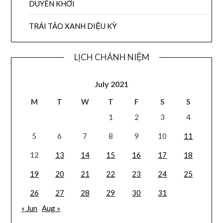
DUYÊN KHỞI
TRÁI TÁO XANH DIỆU KỲ
LỊCH CHÁNH NIỆM
July 2021
M
T
W
T
F
S
S
1
2
3
4
5
6
7
8
9
10
11
12
13
14
15
16
17
18
19
20
21
22
23
24
25
26
27
28
29
30
31
« Jun
Aug »