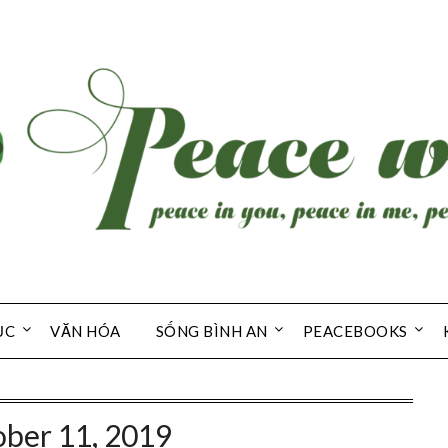
ỤC
VĂN HÓA
SỐNG BÌNH AN
PEACEBOOKS
ber 11, 2019