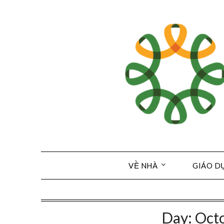
Skip
to
content
VỀ NHÀ
GIÁO D
Day:
Octo