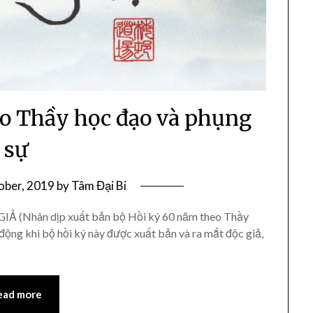
o Thầy học đạo và phụng
sự
ober, 2019
by
Tâm Đại Bi
(Nhân dịp xuất bản bộ Hồi ký 60 năm theo Thầy
ộng khi bộ hồi ký này được xuất bản và ra mắt độc giả,
ead more