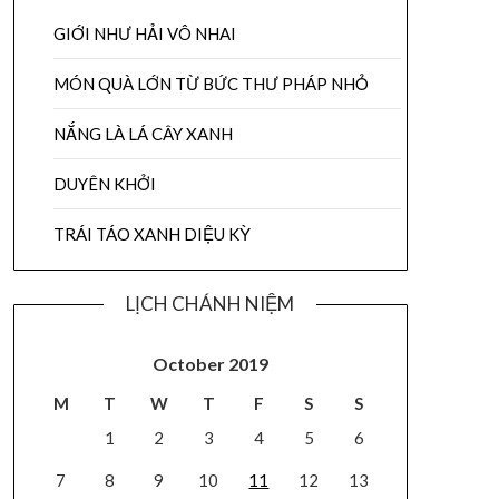
GIỚI NHƯ HẢI VÔ NHAI
MÓN QUÀ LỚN TỪ BỨC THƯ PHÁP NHỎ
NẮNG LÀ LÁ CÂY XANH
DUYÊN KHỞI
TRÁI TÁO XANH DIỆU KỲ
LỊCH CHÁNH NIỆM
October 2019
M
T
W
T
F
S
S
1
2
3
4
5
6
7
8
9
10
11
12
13